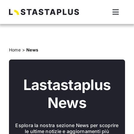
Salta
al
Toggl
contenuto
Naviga
Lastastaplus
General Contractor
Home
News
Sviluppo Immobiliare
Lastastaplus
Blog
News
Esplora la nostra sezione News per scoprire
le ultime notizie e aggiornamenti più