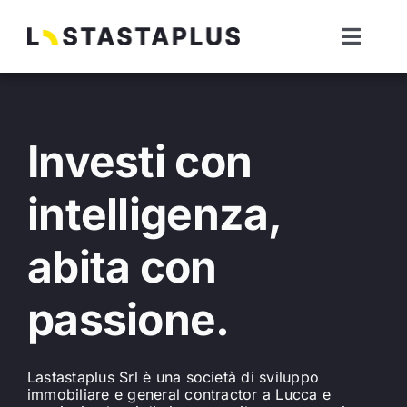
Salta
al
Toggl
contenuto
Naviga
Lastastaplus
Investi con
General Contractor
intelligenza,
Sviluppo Immobiliare
abita con
Blog
passione.
Lastastaplus Srl è una società di sviluppo
immobiliare e general contractor a Lucca e